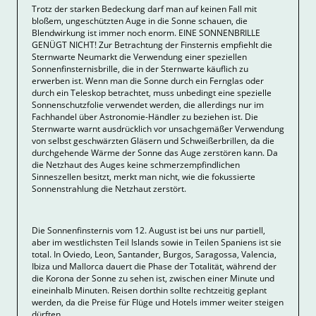
Trotz der starken Bedeckung darf man auf keinen Fall mit
bloßem, ungeschützten Auge in die Sonne schauen, die
Blendwirkung ist immer noch enorm. EINE SONNENBRILLE
GENÜGT NICHT! Zur Betrachtung der Finsternis empfiehlt die
Sternwarte Neumarkt die Verwendung einer speziellen
Sonnenfinsternisbrille, die in der Sternwarte käuflich zu
erwerben ist. Wenn man die Sonne durch ein Fernglas oder
durch ein Teleskop betrachtet, muss unbedingt eine spezielle
Sonnenschutzfolie verwendet werden, die allerdings nur im
Fachhandel über Astronomie-Händler zu beziehen ist. Die
Sternwarte warnt ausdrücklich vor unsachgemäßer Verwendung
von selbst geschwärzten Gläsern und Schweißerbrillen, da die
durchgehende Wärme der Sonne das Auge zerstören kann. Da
die Netzhaut des Auges keine schmerzempfindlichen
Sinneszellen besitzt, merkt man nicht, wie die fokussierte
Sonnenstrahlung die Netzhaut zerstört.
Die Sonnenfinsternis vom 12. August ist bei uns nur partiell,
aber im westlichsten Teil Islands sowie in Teilen Spaniens ist sie
total. In Oviedo, Leon, Santander, Burgos, Saragossa, Valencia,
Ibiza und Mallorca dauert die Phase der Totalität, während der
die Korona der Sonne zu sehen ist, zwischen einer Minute und
eineinhalb Minuten. Reisen dorthin sollte rechtzeitig geplant
werden, da die Preise für Flüge und Hotels immer weiter steigen
dürften.