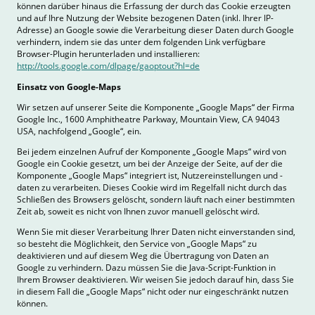
können darüber hinaus die Erfassung der durch das Cookie erzeugten
und auf Ihre Nutzung der Website bezogenen Daten (inkl. Ihrer IP-
Adresse) an Google sowie die Verarbeitung dieser Daten durch Google
verhindern, indem sie das unter dem folgenden Link verfügbare
Browser-Plugin herunterladen und installieren:
http://tools.google.com/dlpage/gaoptout?hl=de
Einsatz von Google-Maps
Wir setzen auf unserer Seite die Komponente „Google Maps“ der Firma
Google Inc., 1600 Amphitheatre Parkway, Mountain View, CA 94043
USA, nachfolgend „Google“, ein.
Bei jedem einzelnen Aufruf der Komponente „Google Maps“ wird von
Google ein Cookie gesetzt, um bei der Anzeige der Seite, auf der die
Komponente „Google Maps“ integriert ist, Nutzereinstellungen und -
daten zu verarbeiten. Dieses Cookie wird im Regelfall nicht durch das
Schließen des Browsers gelöscht, sondern läuft nach einer bestimmten
Zeit ab, soweit es nicht von Ihnen zuvor manuell gelöscht wird.
Wenn Sie mit dieser Verarbeitung Ihrer Daten nicht einverstanden sind,
so besteht die Möglichkeit, den Service von „Google Maps“ zu
deaktivieren und auf diesem Weg die Übertragung von Daten an
Google zu verhindern. Dazu müssen Sie die Java-Script-Funktion in
Ihrem Browser deaktivieren. Wir weisen Sie jedoch darauf hin, dass Sie
in diesem Fall die „Google Maps“ nicht oder nur eingeschränkt nutzen
können.