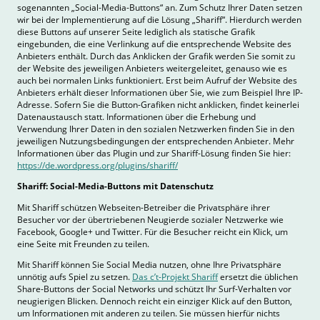
sogenannten „Social-Media-Buttons“ an. Zum Schutz Ihrer Daten setzen
wir bei der Implementierung auf die Lösung „Shariff“. Hierdurch werden
diese Buttons auf unserer Seite lediglich als statische Grafik
eingebunden, die eine Verlinkung auf die entsprechende Website des
Anbieters enthält. Durch das Anklicken der Grafik werden Sie somit zu
der Website des jeweiligen Anbieters weitergeleitet, genauso wie es
auch bei normalen Links funktioniert. Erst beim Aufruf der Website des
Anbieters erhält dieser Informationen über Sie, wie zum Beispiel Ihre IP-
Adresse. Sofern Sie die Button-Grafiken nicht anklicken, findet keinerlei
Datenaustausch statt. Informationen über die Erhebung und
Verwendung Ihrer Daten in den sozialen Netzwerken finden Sie in den
jeweiligen Nutzungsbedingungen der entsprechenden Anbieter. Mehr
Informationen über das Plugin und zur Shariff-Lösung finden Sie hier:
https://de.wordpress.org/plugins/shariff/
Shariff: Social-Media-Buttons mit Datenschutz
Mit Shariff schützen Webseiten-Betreiber die Privatsphäre ihrer
Besucher vor der übertriebenen Neugierde sozialer Netzwerke wie
Facebook, Google+ und Twitter. Für die Besucher reicht ein Klick, um
eine Seite mit Freunden zu teilen.
Mit Shariff können Sie Social Media nutzen, ohne Ihre Privatsphäre
unnötig aufs Spiel zu setzen.
Das c’t-Projekt Shariff
ersetzt die üblichen
Share-Buttons der Social Networks und schützt Ihr Surf-Verhalten vor
neugierigen Blicken. Dennoch reicht ein einziger Klick auf den Button,
um Informationen mit anderen zu teilen. Sie müssen hierfür nichts