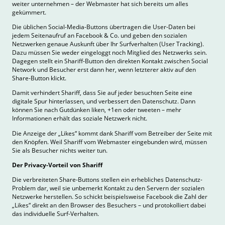
weiter unternehmen – der Webmaster hat sich bereits um alles
gekümmert.
Die üblichen Social-Media-Buttons übertragen die User-Daten bei
jedem Seitenaufruf an Facebook & Co. und geben den sozialen
Netzwerken genaue Auskunft über Ihr Surfverhalten (User Tracking).
Dazu müssen Sie weder eingeloggt noch Mitglied des Netzwerks sein.
Dagegen stellt ein Shariff-Button den direkten Kontakt zwischen Social
Network und Besucher erst dann her, wenn letzterer aktiv auf den
Share-Button klickt.
Damit verhindert Shariff, dass Sie auf jeder besuchten Seite eine
digitale Spur hinterlassen, und verbessert den Datenschutz. Dann
können Sie nach Gutdünken liken, +1en oder tweeten – mehr
Informationen erhält das soziale Netzwerk nicht.
Die Anzeige der „Likes“ kommt dank Shariff vom Betreiber der Seite mit
den Knöpfen. Weil Shariff vom Webmaster eingebunden wird, müssen
Sie als Besucher nichts weiter tun.
Der Privacy-Vorteil von Shariff
Die verbreiteten Share-Buttons stellen ein erhebliches Datenschutz-
Problem dar, weil sie unbemerkt Kontakt zu den Servern der sozialen
Netzwerke herstellen. So schickt beispielsweise Facebook die Zahl der
„Likes“ direkt an den Browser des Besuchers – und protokolliert dabei
das individuelle Surf-Verhalten.