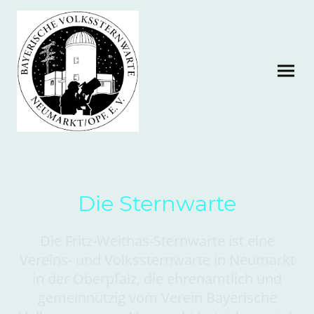
Die Sternwarte
Die Fritz-Weithas-Sternwarte ist eine
Vereins- und Volkssternwarte in Neumarkt
in der Oberpfalz, die ehrenamtlich und
gemeinnützig vom Verein Bayerische