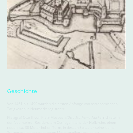
Geschichte
Von 1461 bis 1499 wurden die ersten Anfänge von astronomischen
Tätigkeiten in Neumarkt registriert.
Pfalzgraf Otto II. von Pfalz-Mosbach
(Otto Mathematicus)
errichtete in
der Neumarkter Residenz am Ostflügel, nahe der Hofkirche, einen
neuen, ca. 30 Meter hohen Turm, in dessen Spitze er seine kleine
Sternwarte, den sogenannten Mathematikerturm baute.