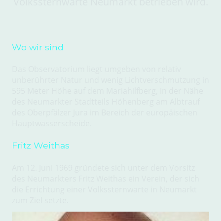
Volkssternwarte Neumarkt betrieben wird.
Wo wir sind
Das Observatorium liegt umgeben von relativ
unberührter Natur und wenig Lichtverschmutzung in
595 Meter Höhe auf dem Mariahilfberg, in der Nähe
des Neumarkter Stadtteils Höhenberg am Albtrauf
des Oberpfälzer Jura im Bereich der europäischen
Hauptwasserscheide.
Fritz Weithas
Am 12. Juni 1969 gründete sich unter dem Vorsitz
des Neumarkters Fritz Weithas ein Verein, der sich
die Errichtung einer Volkssternwarte in Neumarkt
zum Ziel setzte.