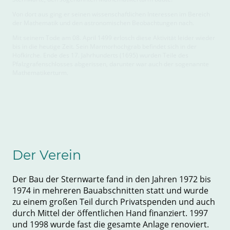
Von dort aus ging er seinen wissenschaftlichen Interessen im Bereich
der Mathematik und den astronomischen Beobachtungen nach.
Mit seinem Tode am 08. April 1499 erlosch diese Aktivität leider wieder
bis in die heutige Zeit. Sein Marmorhochgrab befindet sich in der
Hofkirche. Ende des 17. Jahrhunderts (1695) wurden Teile des
Pfalzgrafenschlosses abgerissen, darunter war auch der sogenannte
Mathematikerturm.
Der Verein
Der Bau der Sternwarte fand in den Jahren 1972 bis
1974 in mehreren Bauabschnitten statt und wurde
zu einem großen Teil durch Privatspenden und auch
durch Mittel der öffentlichen Hand finanziert. 1997
und 1998 wurde fast die gesamte Anlage renoviert.