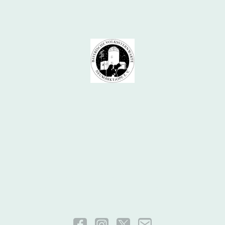
© Copyright. Alle Rechte vorbehalten.
Impressum
|
Datenschutz
Bayerische Volkssternwarte Neumarkt e. V.
Am Höhenberg 31 //92318 Neumarkt in der Oberpfalz
Tel.:
09181 45858
//
E-Mail: info(a)sternwarte-neumarkt.de