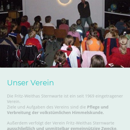
Unser Verein
Die Fritz-Weithas Sternwarte ist ein seit 1969 eingetragener
Verein.
Ziele und Aufgaben des Vereins sind die
Pflege und
Verbreitung der volkstümlichen Himmelskunde.
Außerdem verfolgt der Verein Fritz-Weithas Sternwarte
ausschließlich und unmittelbar gemeinnützige Zwecke
,